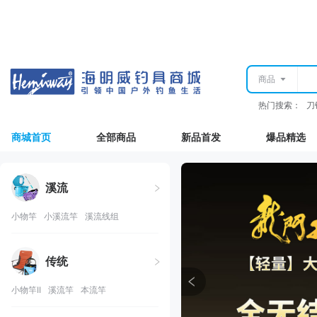
商品
热门搜索：
刀
商城首页
全部商品
新品首发
爆品精选
溪流
小物竿
小溪流竿
溪流线组
传统
小物竿II
溪流竿
本流竿