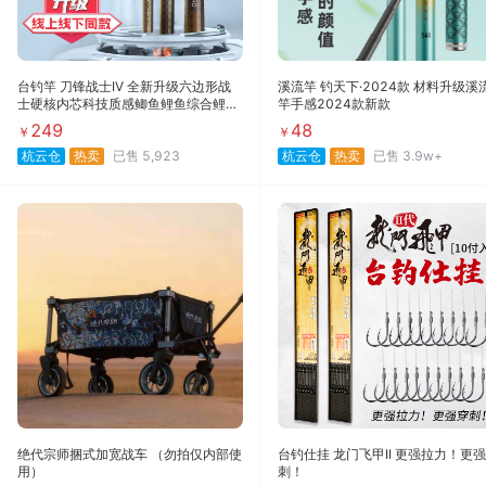
台钓竿 刀锋战士IV 全新升级六边形战
溪流竿 钓天下·2024款 材料升级溪
士硬核内芯科技质感鲫鱼鲤鱼综合鲤青
竿手感2024款新款
战青大物鲢鳙竿
249
48
￥
￥
杭云仓
热卖
已售
5,923
杭云仓
热卖
已售
3.9w+
绝代宗师捆式加宽战车 （勿拍仅内部使
台钓仕挂 龙门飞甲II 更强拉力！更
用）
刺！