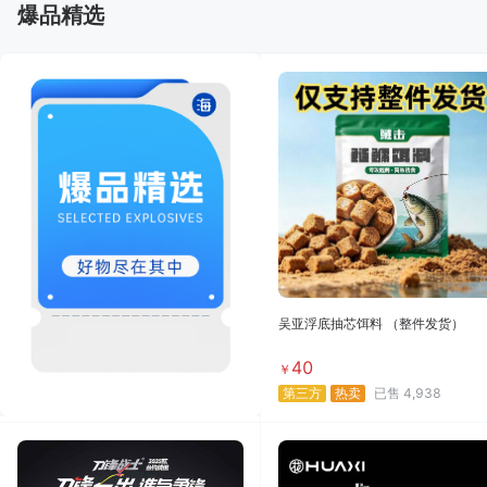
爆品精选
吴亚浮底抽芯饵料 （整件发货）
40
￥
第三方
热卖
已售
4,938