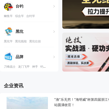
台钓
鲫鱼竿
综合竿
台钓竿
黑坑
黑坑竿
黑坑线组
黑坑仕挂
品牌
刀锋战士
龙门飞甲
神手
钓天下
泰阿
企业资讯
“渔”乐无穷！“海明威”杯第四届浙
站圆满收官！