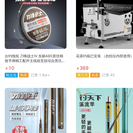
台钓线组 刀锋战士IV 东丽A90原丝精
花喜钓箱已安装 （勿拍仅内部使用
致手绑精工配件主线组竞技综合黑坑野
钓大物
10
369
￥
￥
杭云仓
热卖
已售
1.8w+
第三方
热卖
已售
40