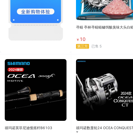
寻鲢 亭林寻鲢鲢鳙饵酸臭味大头白
10
￥
第三方
已售
5
禧玛诺英菲尼迪慢摇杆B6103
禧玛诺数显轮24 OCEA CONQUEST
T