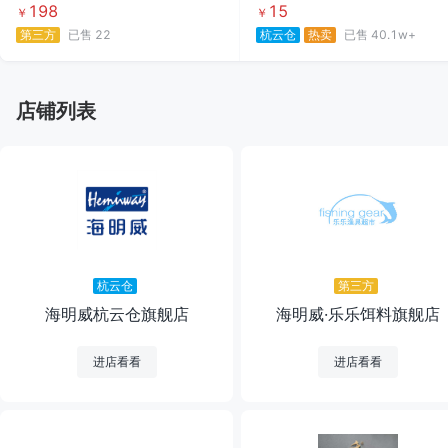
198
15
￥
￥
第三方
已售
22
杭云仓
热卖
已售
40.1w+
店铺列表
杭云仓
第三方
海明威杭云仓旗舰店
海明威·乐乐饵料旗舰店
进店看看
进店看看