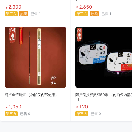
2,300
2,850
￥
￥
第三方
热卖
已售
1
第三方
热卖
已售
1
阿卢鱼竿鲫虹 （勿拍仅内部使用）
阿卢竞技线灵羽50米 （勿拍仅内部
用）
1,050
120
￥
￥
第三方
已售
0
第三方
已售
0